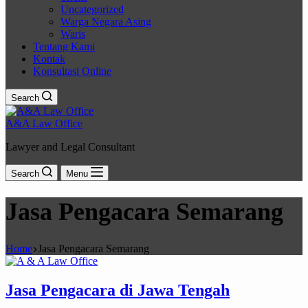
Uncategorized
Warga Negara Asing
Waris
Tentang Kami
Kontak
Konsultasi Online
Search
A&A Law Office
Lawyer and Legal Consultant
Search
Menu
Jasa Pengacara Semarang
Home
Jasa Pengacara Semarang
Jasa Pengacara di Jawa Tengah