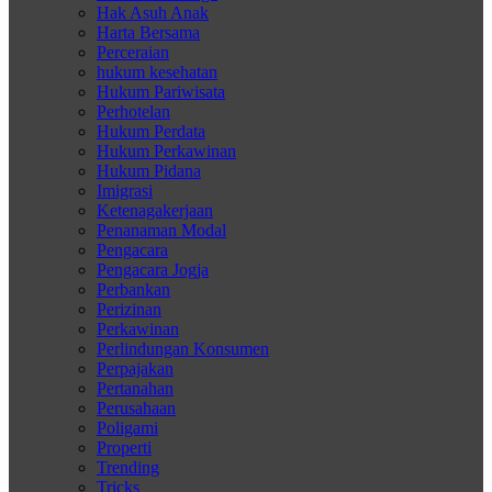
Hak Asuh Anak
Harta Bersama
Perceraian
hukum kesehatan
Hukum Pariwisata
Perhotelan
Hukum Perdata
Hukum Perkawinan
Hukum Pidana
Imigrasi
Ketenagakerjaan
Penanaman Modal
Pengacara
Pengacara Jogja
Perbankan
Perizinan
Perkawinan
Perlindungan Konsumen
Perpajakan
Pertanahan
Perusahaan
Poligami
Properti
Trending
Tricks