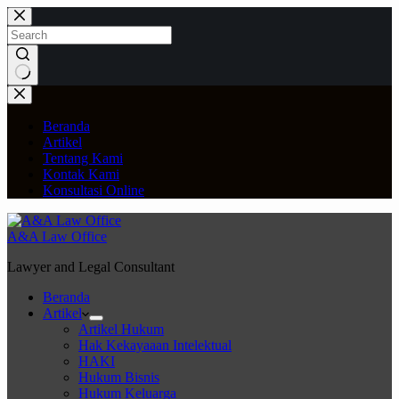
Skip
to
content
No
results
Beranda
Artikel
Tentang Kami
Kontak Kami
Konsultasi Online
A&A Law Office
Lawyer and Legal Consultant
Beranda
Artikel
Artikel Hukum
Hak Kekayaaan Intelektual
HAKI
Hukum Bisnis
Hukum Keluarga