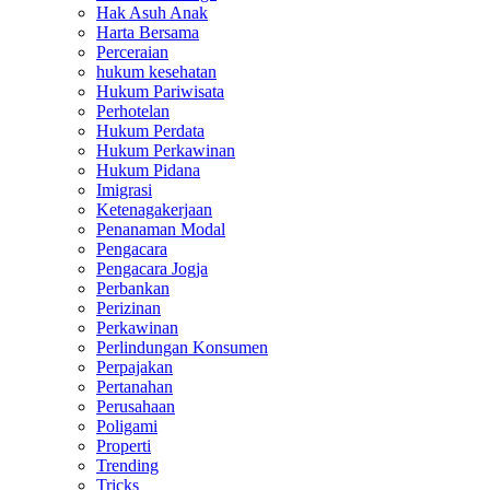
Hak Asuh Anak
Harta Bersama
Perceraian
hukum kesehatan
Hukum Pariwisata
Perhotelan
Hukum Perdata
Hukum Perkawinan
Hukum Pidana
Imigrasi
Ketenagakerjaan
Penanaman Modal
Pengacara
Pengacara Jogja
Perbankan
Perizinan
Perkawinan
Perlindungan Konsumen
Perpajakan
Pertanahan
Perusahaan
Poligami
Properti
Trending
Tricks