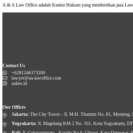
A & A Law Office adalah Kantor Hukum yang memberikan jasa Lawye
Contact Us
+6281246373200
lawyer@aa-lawoffice.com
aalaw.id
Our Offices
Jakarta:
The City Tower - Jl. M.H. Thamrin No. 81, Menteng, K
Yogyakarta:
Jl. Magelang KM 2 No. 101, Kota Yogyakarta, D
Bali:
Jl. Cokroaminoto - Katalia No.6, Ubung, Kota Denpasar, B