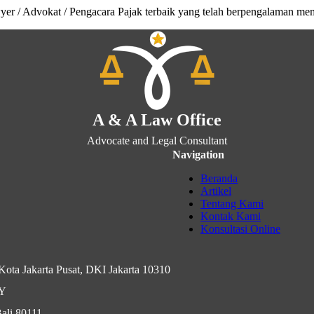
r / Advokat / Pengacara Pajak terbaik yang telah berpengalaman m
A & A Law Office
Advocate and Legal Consultant
Navigation
Beranda
Artikel
Tentang Kami
Kontak Kami
Konsultasi Online
ota Jakarta Pusat, DKI Jakarta 10310
IY
ali 80111