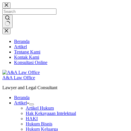
Skip
to
content
No
results
Beranda
Artikel
Tentang Kami
Kontak Kami
Konsultasi Online
A&A Law Office
Lawyer and Legal Consultant
Beranda
Artikel
Artikel Hukum
Hak Kekayaaan Intelektual
HAKI
Hukum Bisnis
Hukum Keluarga