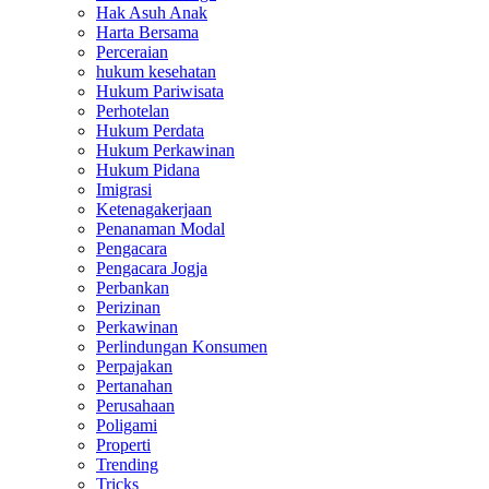
Hak Asuh Anak
Harta Bersama
Perceraian
hukum kesehatan
Hukum Pariwisata
Perhotelan
Hukum Perdata
Hukum Perkawinan
Hukum Pidana
Imigrasi
Ketenagakerjaan
Penanaman Modal
Pengacara
Pengacara Jogja
Perbankan
Perizinan
Perkawinan
Perlindungan Konsumen
Perpajakan
Pertanahan
Perusahaan
Poligami
Properti
Trending
Tricks