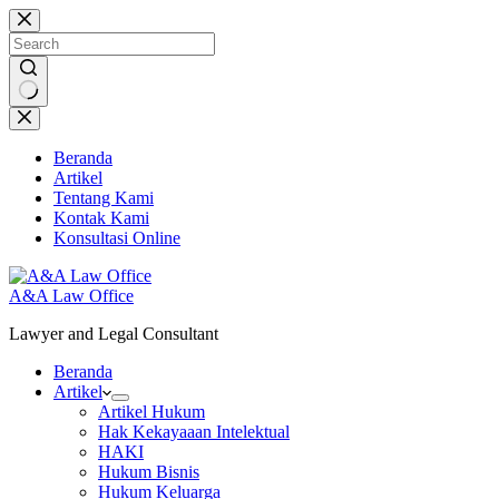
Skip
to
content
No
results
Beranda
Artikel
Tentang Kami
Kontak Kami
Konsultasi Online
A&A Law Office
Lawyer and Legal Consultant
Beranda
Artikel
Artikel Hukum
Hak Kekayaaan Intelektual
HAKI
Hukum Bisnis
Hukum Keluarga