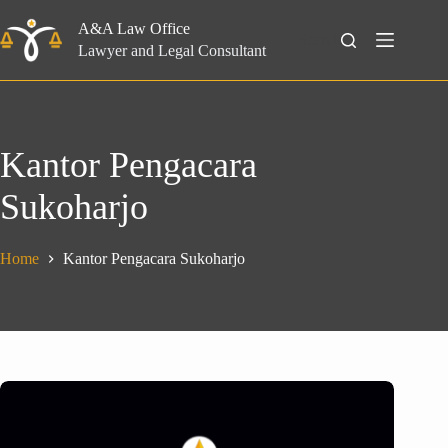
Skip
to
A&A Law Office
Search
content
Lawyer and Legal Consultant
Kantor Pengacara
Sukoharjo
Home
Kantor Pengacara Sukoharjo