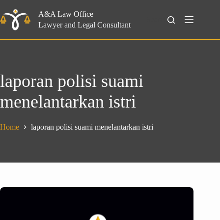
Skip
to
A&A Law Office
Search
content
Lawyer and Legal Consultant
laporan polisi suami
menelantarkan istri
Home
laporan polisi suami menelantarkan istri