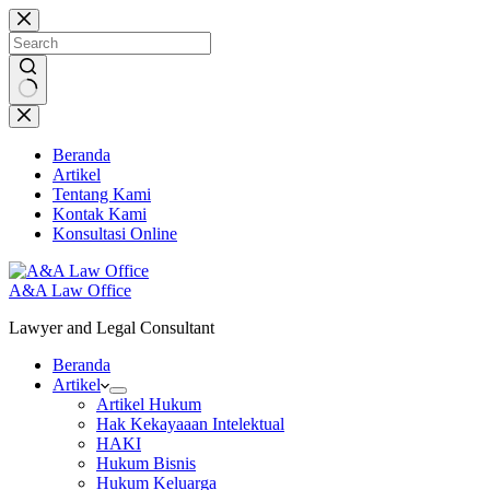
Skip
to
content
No
results
Beranda
Artikel
Tentang Kami
Kontak Kami
Konsultasi Online
A&A Law Office
Lawyer and Legal Consultant
Beranda
Artikel
Artikel Hukum
Hak Kekayaaan Intelektual
HAKI
Hukum Bisnis
Hukum Keluarga