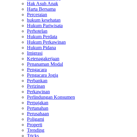
Hak Asuh Anak
Harta Bersama
Perceraian
hukum kesehatan
Hukum Pariwisata
Perhotelan
Hukum Perdata
Hukum Perkawinan
Hukum Pidana
Imigrasi
Ketenagakerjaan
Penanaman Modal
Pengacara
Pengacara Jogja
Perbankan
Perizinan
Perkawinan
Perlindungan Konsumen
Perpajakan
Pertanahan
Perusahaan
Poligami
Properti
Trending
Tricks