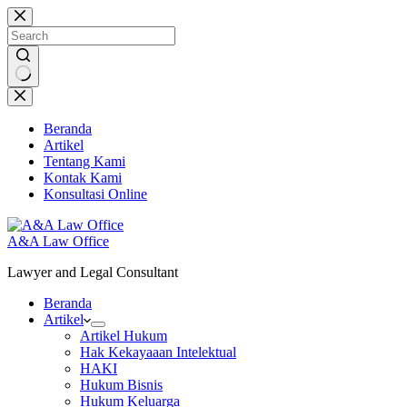
Skip
to
content
No
results
Beranda
Artikel
Tentang Kami
Kontak Kami
Konsultasi Online
A&A Law Office
Lawyer and Legal Consultant
Beranda
Artikel
Artikel Hukum
Hak Kekayaaan Intelektual
HAKI
Hukum Bisnis
Hukum Keluarga