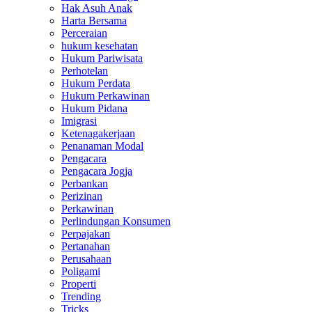
Hak Asuh Anak
Harta Bersama
Perceraian
hukum kesehatan
Hukum Pariwisata
Perhotelan
Hukum Perdata
Hukum Perkawinan
Hukum Pidana
Imigrasi
Ketenagakerjaan
Penanaman Modal
Pengacara
Pengacara Jogja
Perbankan
Perizinan
Perkawinan
Perlindungan Konsumen
Perpajakan
Pertanahan
Perusahaan
Poligami
Properti
Trending
Tricks