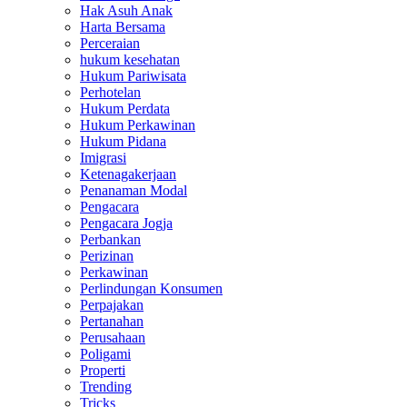
Hak Asuh Anak
Harta Bersama
Perceraian
hukum kesehatan
Hukum Pariwisata
Perhotelan
Hukum Perdata
Hukum Perkawinan
Hukum Pidana
Imigrasi
Ketenagakerjaan
Penanaman Modal
Pengacara
Pengacara Jogja
Perbankan
Perizinan
Perkawinan
Perlindungan Konsumen
Perpajakan
Pertanahan
Perusahaan
Poligami
Properti
Trending
Tricks