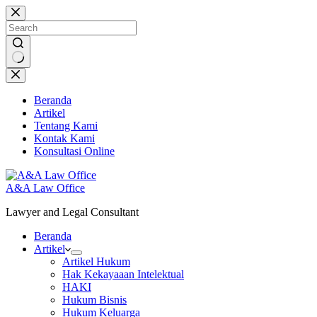
Skip
to
content
No
results
Beranda
Artikel
Tentang Kami
Kontak Kami
Konsultasi Online
A&A Law Office
Lawyer and Legal Consultant
Beranda
Artikel
Artikel Hukum
Hak Kekayaaan Intelektual
HAKI
Hukum Bisnis
Hukum Keluarga