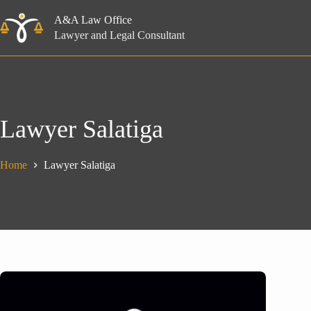
Skip
to
A&A Law Office
content
Lawyer and Legal Consultant
Lawyer Salatiga
Home
Lawyer Salatiga