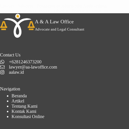
Lawyer / Advokat / Pengacara di Jakarta Jika Anda sedang
membutuhkan jasa Lawyer / Advokat / Pengacara untuk area
hukum Jakarta. A & A Law Office adalah pilihan terbaik…
A & A Law Office
Advocate and Legal Consultant
Contact Us
+6281246373200
lawyer@aa-lawoffice.com
aalaw.id
Navigation
Beranda
Artikel
Tentang Kami
Kontak Kami
Konsultasi Online