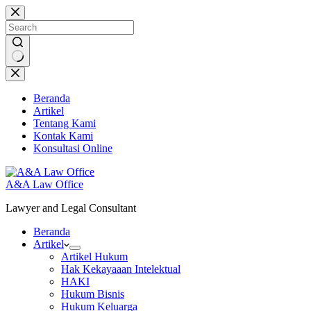
Skip
to
content
No
results
Beranda
Artikel
Tentang Kami
Kontak Kami
Konsultasi Online
A&A Law Office
Lawyer and Legal Consultant
Beranda
Artikel
Artikel Hukum
Hak Kekayaaan Intelektual
HAKI
Hukum Bisnis
Hukum Keluarga