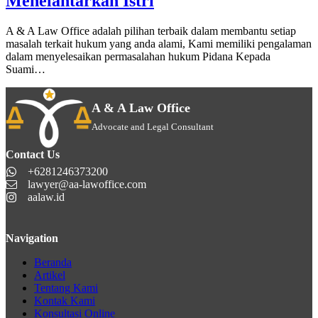
Menelantarkan Istri
A & A Law Office adalah pilihan terbaik dalam membantu setiap
masalah terkait hukum yang anda alami, Kami memiliki pengalaman
dalam menyelesaikan permasalahan hukum Pidana Kepada
Suami…
A & A Law Office
Advocate and Legal Consultant
Contact Us
+6281246373200
lawyer@aa-lawoffice.com
aalaw.id
Navigation
Beranda
Artikel
Tentang Kami
Kontak Kami
Konsultasi Online