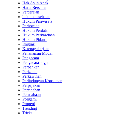
Hak Asuh Anak
Harta Bersama
Perceraian
hukum kesehatan
Hukum Pariwisata
Perhotelan
Hukum Perdata
Hukum Perkawinan
Hukum Pidana
Imigrasi
Ketenagakerjaan
Penanaman Modal
Pengacara
Pengacara Jogja
Perbankan
Perizinan
Perkawinan
Perlindungan Konsumen
Perpajakan
Pertanahan
Perusahaan
Poligami
Properti
Trending
Tricks