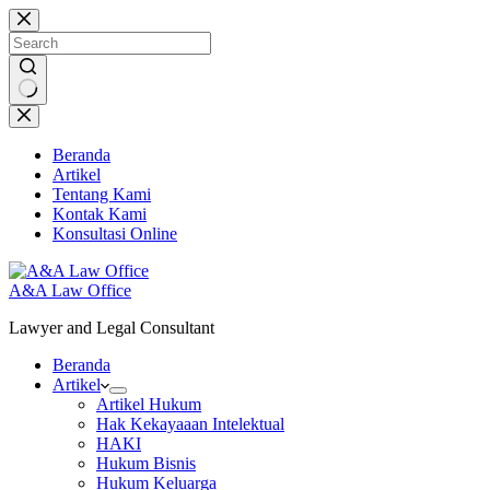
Skip
to
content
No
results
Beranda
Artikel
Tentang Kami
Kontak Kami
Konsultasi Online
A&A Law Office
Lawyer and Legal Consultant
Beranda
Artikel
Artikel Hukum
Hak Kekayaaan Intelektual
HAKI
Hukum Bisnis
Hukum Keluarga