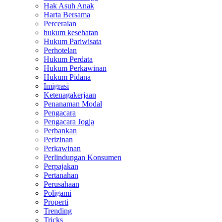
Hak Asuh Anak
Harta Bersama
Perceraian
hukum kesehatan
Hukum Pariwisata
Perhotelan
Hukum Perdata
Hukum Perkawinan
Hukum Pidana
Imigrasi
Ketenagakerjaan
Penanaman Modal
Pengacara
Pengacara Jogja
Perbankan
Perizinan
Perkawinan
Perlindungan Konsumen
Perpajakan
Pertanahan
Perusahaan
Poligami
Properti
Trending
Tricks