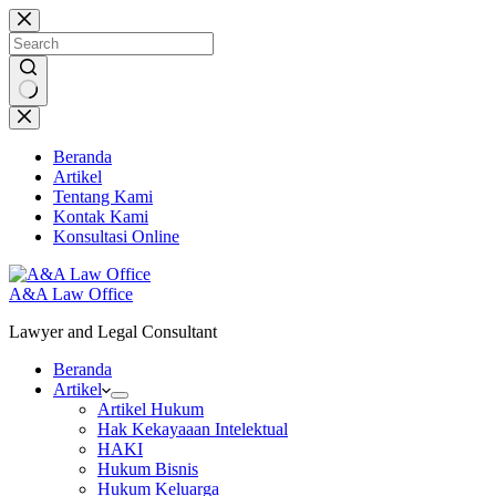
Skip
to
content
No
results
Beranda
Artikel
Tentang Kami
Kontak Kami
Konsultasi Online
A&A Law Office
Lawyer and Legal Consultant
Beranda
Artikel
Artikel Hukum
Hak Kekayaaan Intelektual
HAKI
Hukum Bisnis
Hukum Keluarga