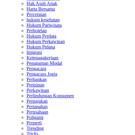
Hak Asuh Anak
Harta Bersama
Perceraian
hukum kesehatan
Hukum Pariwisata
Perhotelan
Hukum Perdata
Hukum Perkawinan
Hukum Pidana
Imigrasi
Ketenagakerjaan
Penanaman Modal
Pengacara
Pengacara Jogja
Perbankan
Perizinan
Perkawinan
Perlindungan Konsumen
Perpajakan
Pertanahan
Perusahaan
Poligami
Properti
Trending
Tricks