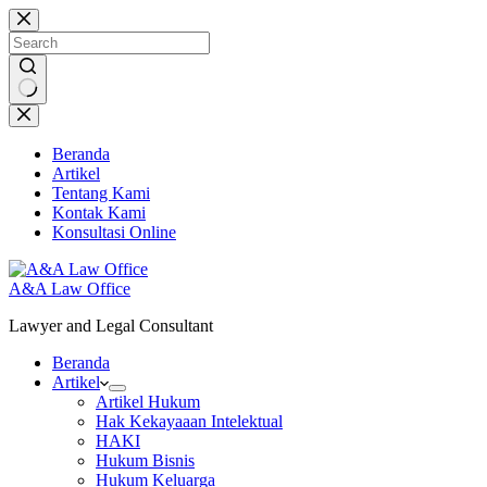
Skip
to
content
No
results
Beranda
Artikel
Tentang Kami
Kontak Kami
Konsultasi Online
A&A Law Office
Lawyer and Legal Consultant
Beranda
Artikel
Artikel Hukum
Hak Kekayaaan Intelektual
HAKI
Hukum Bisnis
Hukum Keluarga