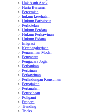
Hak Asuh Anak
Harta Bersama
Perceraian
hukum kesehatan
Hukum Pariwisata
Perhotelan
Hukum Perdata
Hukum Perkawinan
Hukum Pidana
Imigrasi
Ketenagakerjaan
Penanaman Modal
Pengacara
Pengacara Jogja
Perbankan
Perizinan
Perkawinan
Perlindungan Konsumen
Perpajakan
Pertanahan
Perusahaan
Poligami
Properti
Trending
Tricks