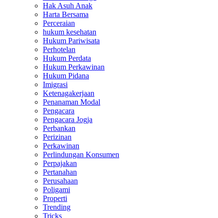
Hak Asuh Anak
Harta Bersama
Perceraian
hukum kesehatan
Hukum Pariwisata
Perhotelan
Hukum Perdata
Hukum Perkawinan
Hukum Pidana
Imigrasi
Ketenagakerjaan
Penanaman Modal
Pengacara
Pengacara Jogja
Perbankan
Perizinan
Perkawinan
Perlindungan Konsumen
Perpajakan
Pertanahan
Perusahaan
Poligami
Properti
Trending
Tricks