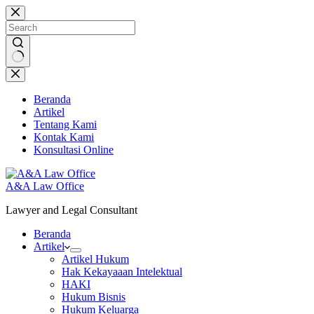
Skip
to
content
No
results
Beranda
Artikel
Tentang Kami
Kontak Kami
Konsultasi Online
A&A Law Office
Lawyer and Legal Consultant
Beranda
Artikel
Artikel Hukum
Hak Kekayaaan Intelektual
HAKI
Hukum Bisnis
Hukum Keluarga