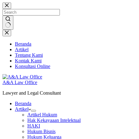
Skip
to
content
No
results
Beranda
Artikel
Tentang Kami
Kontak Kami
Konsultasi Online
A&A Law Office
Lawyer and Legal Consultant
Beranda
Artikel
Artikel Hukum
Hak Kekayaaan Intelektual
HAKI
Hukum Bisnis
Hukum Keluarga