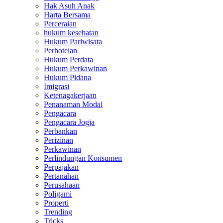
Hak Asuh Anak
Harta Bersama
Perceraian
hukum kesehatan
Hukum Pariwisata
Perhotelan
Hukum Perdata
Hukum Perkawinan
Hukum Pidana
Imigrasi
Ketenagakerjaan
Penanaman Modal
Pengacara
Pengacara Jogja
Perbankan
Perizinan
Perkawinan
Perlindungan Konsumen
Perpajakan
Pertanahan
Perusahaan
Poligami
Properti
Trending
Tricks