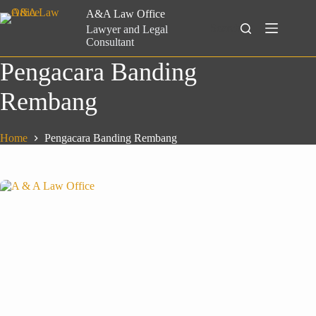
Skip
A&A Law Office
to
Search
Lawyer and Legal
content
Consultant
Pengacara Banding
Rembang
Home
Pengacara Banding Rembang