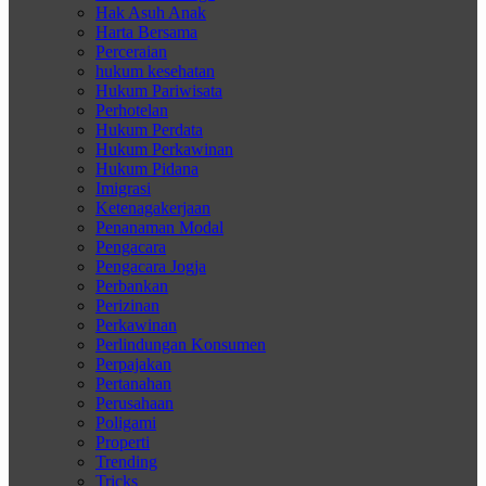
Hak Asuh Anak
Harta Bersama
Perceraian
hukum kesehatan
Hukum Pariwisata
Perhotelan
Hukum Perdata
Hukum Perkawinan
Hukum Pidana
Imigrasi
Ketenagakerjaan
Penanaman Modal
Pengacara
Pengacara Jogja
Perbankan
Perizinan
Perkawinan
Perlindungan Konsumen
Perpajakan
Pertanahan
Perusahaan
Poligami
Properti
Trending
Tricks