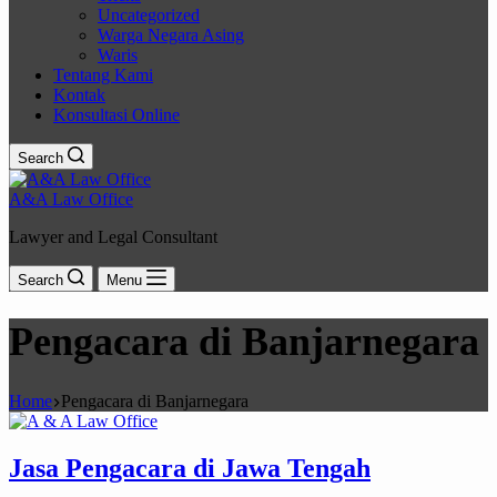
Uncategorized
Warga Negara Asing
Waris
Tentang Kami
Kontak
Konsultasi Online
Search
A&A Law Office
Lawyer and Legal Consultant
Search
Menu
Pengacara di Banjarnegara
Home
Pengacara di Banjarnegara
Jasa Pengacara di Jawa Tengah