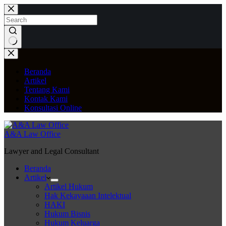
Skip
to
content
No
results
Beranda
Artikel
Tentang Kami
Kontak Kami
Konsultasi Online
A&A Law Office
Lawyer and Legal Consultant
Beranda
Artikel
Artikel Hukum
Hak Kekayaaan Intelektual
HAKI
Hukum Bisnis
Hukum Keluarga