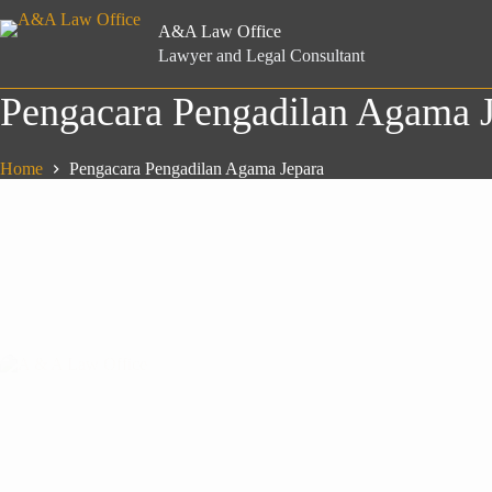
Skip
to
A&A Law Office
content
Lawyer and Legal Consultant
Pengacara Pengadilan Agama 
Home
Pengacara Pengadilan Agama Jepara