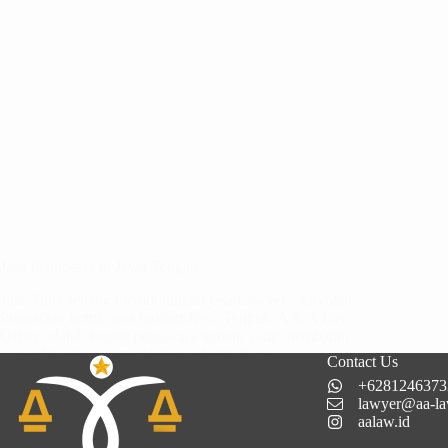
Jasa Pengacara di Jawa Tengah
Jika Anda sedang membutuhkan jasa Lawyer / Advokat /
Pengacara untuk area hukum Jawa Tengah. A & A Law
Office adalah kantor pengacara terbaik yang membantu
menyelesaikan permasalahan hukum di area…
Contact Us
+6281246373
lawyer@aa-la
aalaw.id