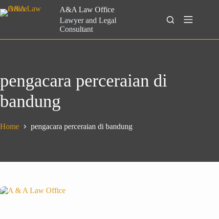
Skip
A&A Law Office
to
Search
Lawyer and Legal
content
Consultant
pengacara perceraian di
bandung
Home
pengacara perceraian di bandung