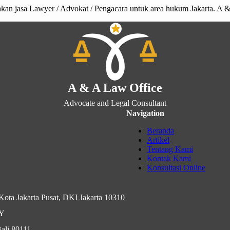
kan jasa Lawyer / Advokat / Pengacara untuk area hukum Jakarta. A &
A & A Law Office
Advocate and Legal Consultant
Navigation
Beranda
Artikel
Tentang Kami
Kontak Kami
Konsultasi Online
ota Jakarta Pusat, DKI Jakarta 10310
IY
ali 80111