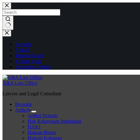
Skip
to
content
No
results
Beranda
Artikel
Tentang Kami
Kontak Kami
Konsultasi Online
A&A Law Office
Lawyer and Legal Consultant
Beranda
Artikel
Artikel Hukum
Hak Kekayaaan Intelektual
HAKI
Hukum Bisnis
Hukum Keluarga