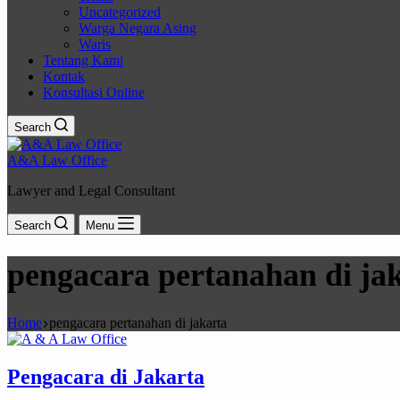
Uncategorized
Warga Negara Asing
Waris
Tentang Kami
Kontak
Konsultasi Online
Search
A&A Law Office
Lawyer and Legal Consultant
Search
Menu
pengacara pertanahan di ja
Home
pengacara pertanahan di jakarta
Pengacara di Jakarta