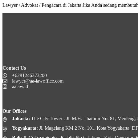
Lawyer / Advokat / Pengacara di Jakarta Jika Anda sedang membutuh
Contact Us
+6281246373200
lawyer@aa-lawoffice.com
aalaw.id
Our Offices
Jakarta:
The City Tower - Jl. M.H. Thamrin No. 81, Menteng, K
Yogyakarta:
Jl. Magelang KM 2 No. 101, Kota Yogyakarta, D
Bali:
Jl. Cokroaminoto - Katalia No.6, Ubung, Kota Denpasar, B