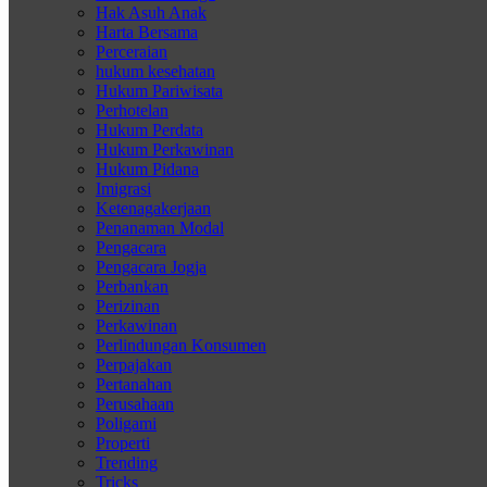
Hak Asuh Anak
Harta Bersama
Perceraian
hukum kesehatan
Hukum Pariwisata
Perhotelan
Hukum Perdata
Hukum Perkawinan
Hukum Pidana
Imigrasi
Ketenagakerjaan
Penanaman Modal
Pengacara
Pengacara Jogja
Perbankan
Perizinan
Perkawinan
Perlindungan Konsumen
Perpajakan
Pertanahan
Perusahaan
Poligami
Properti
Trending
Tricks