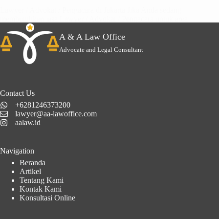
Lawyer / Advokat / Pengacara di Jakarta Jika Anda sedang
membutuhkan jasa Lawyer / Advokat / Pengacara untuk area
hukum Jakarta. A & A Law Office adalah pilihan terbaik…
A & A Law Office
Advocate and Legal Consultant
Contact Us
+6281246373200
lawyer@aa-lawoffice.com
aalaw.id
Navigation
Beranda
Artikel
Tentang Kami
Kontak Kami
Konsultasi Online