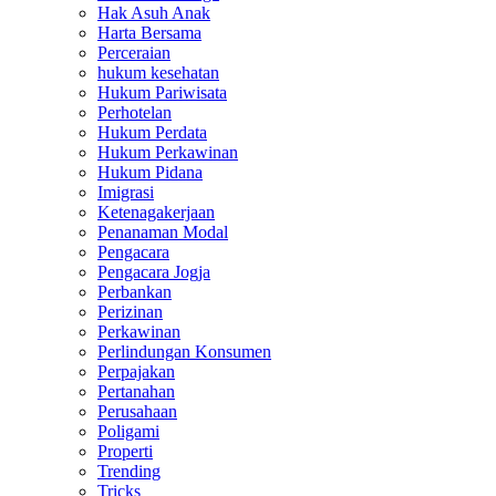
Hak Asuh Anak
Harta Bersama
Perceraian
hukum kesehatan
Hukum Pariwisata
Perhotelan
Hukum Perdata
Hukum Perkawinan
Hukum Pidana
Imigrasi
Ketenagakerjaan
Penanaman Modal
Pengacara
Pengacara Jogja
Perbankan
Perizinan
Perkawinan
Perlindungan Konsumen
Perpajakan
Pertanahan
Perusahaan
Poligami
Properti
Trending
Tricks