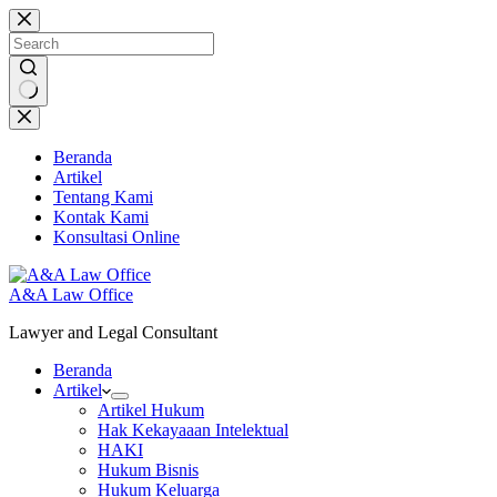
Skip
to
content
No
results
Beranda
Artikel
Tentang Kami
Kontak Kami
Konsultasi Online
A&A Law Office
Lawyer and Legal Consultant
Beranda
Artikel
Artikel Hukum
Hak Kekayaaan Intelektual
HAKI
Hukum Bisnis
Hukum Keluarga