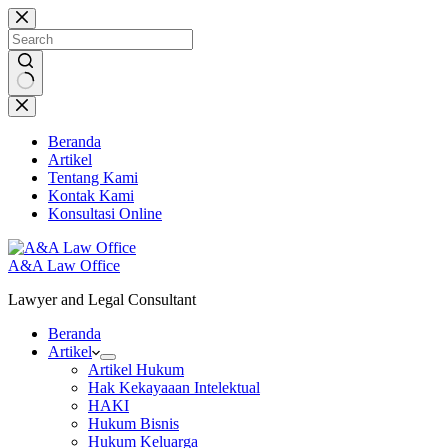
Skip
to
content
No
results
Beranda
Artikel
Tentang Kami
Kontak Kami
Konsultasi Online
A&A Law Office
Lawyer and Legal Consultant
Beranda
Artikel
Artikel Hukum
Hak Kekayaaan Intelektual
HAKI
Hukum Bisnis
Hukum Keluarga