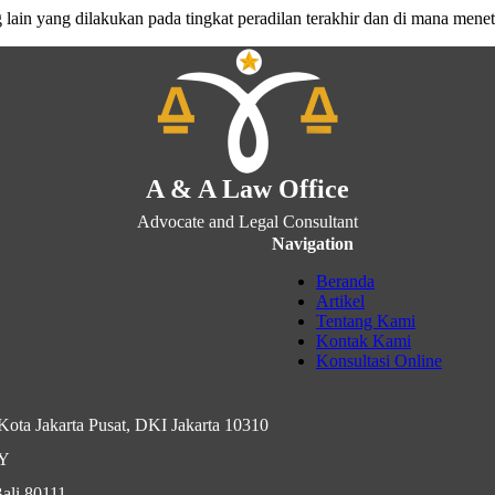
 lain yang dilakukan pada tingkat peradilan terakhir dan di mana me
A & A Law Office
Advocate and Legal Consultant
Navigation
Beranda
Artikel
Tentang Kami
Kontak Kami
Konsultasi Online
ota Jakarta Pusat, DKI Jakarta 10310
IY
ali 80111