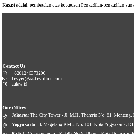
Kasasi adalah pembatalan atas keputusan Pengadilan-pengadilan yang
Contact Us
+6281246373200
lawyer@aa-lawoffice.com
aalaw.id
Our Offices
Jakarta:
The City Tower - Jl. M.H. Thamrin No. 81, Menteng, K
Yogyakarta:
Jl. Magelang KM 2 No. 101, Kota Yogyakarta, D
Bali:
Jl. Cokroaminoto - Katalia No.6, Ubung, Kota Denpasar, B