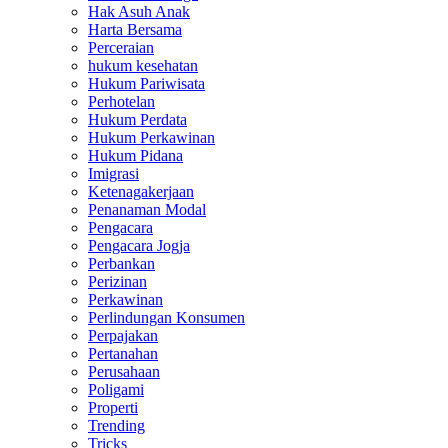
Hak Asuh Anak
Harta Bersama
Perceraian
hukum kesehatan
Hukum Pariwisata
Perhotelan
Hukum Perdata
Hukum Perkawinan
Hukum Pidana
Imigrasi
Ketenagakerjaan
Penanaman Modal
Pengacara
Pengacara Jogja
Perbankan
Perizinan
Perkawinan
Perlindungan Konsumen
Perpajakan
Pertanahan
Perusahaan
Poligami
Properti
Trending
Tricks