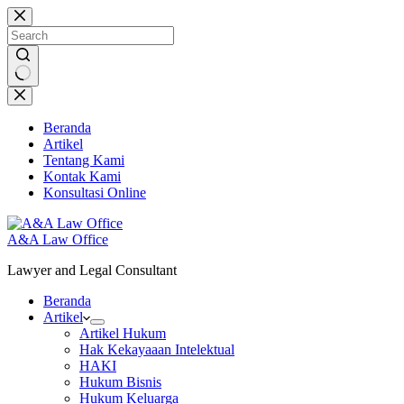
Skip
to
content
No
results
Beranda
Artikel
Tentang Kami
Kontak Kami
Konsultasi Online
A&A Law Office
Lawyer and Legal Consultant
Beranda
Artikel
Artikel Hukum
Hak Kekayaaan Intelektual
HAKI
Hukum Bisnis
Hukum Keluarga