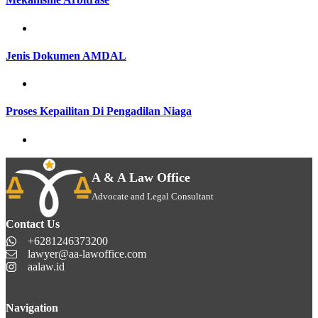
Jenis Dokumen AMDAL
Proses Kepailitan Di Pengadilan Niaga
A & A Law Office
Advocate and Legal Consultant
Contact Us
+6281246373200
lawyer@aa-lawoffice.com
aalaw.id
Navigation