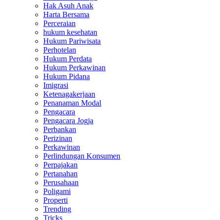
Hak Asuh Anak
Harta Bersama
Perceraian
hukum kesehatan
Hukum Pariwisata
Perhotelan
Hukum Perdata
Hukum Perkawinan
Hukum Pidana
Imigrasi
Ketenagakerjaan
Penanaman Modal
Pengacara
Pengacara Jogja
Perbankan
Perizinan
Perkawinan
Perlindungan Konsumen
Perpajakan
Pertanahan
Perusahaan
Poligami
Properti
Trending
Tricks