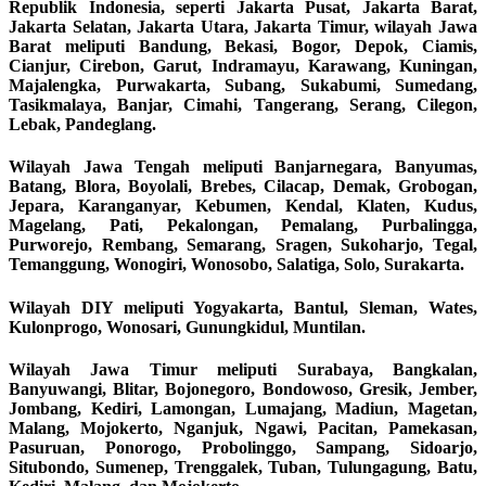
Republik Indonesia, seperti Jakarta Pusat, Jakarta Barat,
Jakarta Selatan, Jakarta Utara, Jakarta Timur, wilayah Jawa
Barat meliputi Bandung, Bekasi, Bogor, Depok, Ciamis,
Cianjur, Cirebon, Garut, Indramayu, Karawang, Kuningan,
Majalengka, Purwakarta, Subang, Sukabumi, Sumedang,
Tasikmalaya, Banjar, Cimahi, Tangerang, Serang, Cilegon,
Lebak, Pandeglang.
Wilayah Jawa Tengah meliputi Banjarnegara, Banyumas,
Batang, Blora, Boyolali, Brebes, Cilacap, Demak, Grobogan,
Jepara, Karanganyar, Kebumen, Kendal, Klaten, Kudus,
Magelang, Pati, Pekalongan, Pemalang, Purbalingga,
Purworejo, Rembang, Semarang, Sragen, Sukoharjo, Tegal,
Temanggung, Wonogiri, Wonosobo, Salatiga, Solo, Surakarta.
Wilayah DIY meliputi Yogyakarta, Bantul, Sleman, Wates,
Kulonprogo, Wonosari, Gunungkidul, Muntilan.
Wilayah Jawa Timur meliputi Surabaya, Bangkalan,
Banyuwangi, Blitar, Bojonegoro, Bondowoso, Gresik, Jember,
Jombang, Kediri, Lamongan, Lumajang, Madiun, Magetan,
Malang, Mojokerto, Nganjuk, Ngawi, Pacitan, Pamekasan,
Pasuruan, Ponorogo, Probolinggo, Sampang, Sidoarjo,
Situbondo, Sumenep, Trenggalek, Tuban, Tulungagung, Batu,