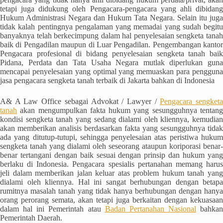
tetapi juga didukung oleh Pengacara-pengacara yang ahli dibidang
Hukum Administrasi Negara dan Hukum Tata Negara. Selain itu juga
tidak kalah pentingnya pengalaman yang memadai yang sudah begitu
banyaknya telah berkecimpung dalam hal penyelesaian sengketa tanah
baik di Pengadilan maupun di Luar Pengadilan. Pengembangan kantor
Pengacara profesional di bidang penyelesaian sengketa tanah baik
Pidana, Perdata dan Tata Usaha Negara mutlak diperlukan guna
mencapai penyelesaian yang optimal yang memuaskan para pengguna
jasa pengacara sengketa tanah terbaik di Jakarta bahkan di Indonesia
A& A Law Office sebagai Advokat / Lawyer /
Pengacara sengket
tanah
akan mengumpulkan fakta hukum yang sesungguhnya tentang
kondisi sengketa tanah yang sedang dialami oleh kliennya, kemudian
akan memberikan analisis berdasarkan fakta yang sesungguhnya tidak
ada yang ditutup-tutupi, sehingga penyelesaian atas peristiwa hukum
sengketa tanah yang dialami oleh seseorang ataupun koriporasi benar-
benar tertangani dengan baik sesuai dengan prinsip dan hukum yang
berlaku di Indonesia. Pengacara spesialis pertanahan memang harus
jeli dalam memberikan jalan keluar atas problem hukum tanah yang
dialami oleh kliennya. Hal ini sangat berhubungan dengan betapa
rumitnya masalah tanah yang tidak hanya berhubungan dengan hanya
orang perorang semata, akan tetapi juga berkaitan dengan kekuasaan
dalam hal ini Pemerintah atau
Badan Pertanahan Nasional
bahkan
Pemerintah Daerah.