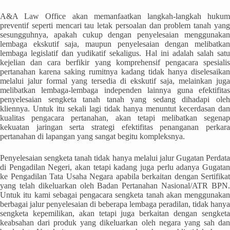
A&A Law Office akan memanfaatkan langkah-langkah hukum
preventif seperti mencari tau letak persoalan dan problem tanah yang
sesungguhnya, apakah cukup dengan penyelesaian menggunakan
lembaga ekskutif saja, maupun penyelesaian dengan melibatkan
lembaga legislatif dan yudikatif sekaligus. Hal ini adalah salah satu
kejelian dan cara berfikir yang komprehensif pengacara spesialis
pertanahan karena saking rumitnya kadang tidak hanya diselesaikan
melalui jalur formal yang tersedia di ekskutif saja, melainkan juga
melibatkan lembaga-lembaga independen lainnya guna efektifitas
penyelesaian sengketa tanah tanah yang sedang dihadapi oleh
kliennya. Untuk itu sekali lagi tidak hanya menuntut kecerdasan dan
kualitas pengacara pertanahan, akan tetapi melibatkan segenap
kekuatan jaringan serta strategi efektifitas penanganan perkara
pertanahan di lapangan yang sangat begitu kompleksnya.
Penyelesaian sengketa tanah tidak hanya melalui jalur Gugatan Perdata
di Pengadilan Negeri, akan tetapi kadang juga perlu adanya Gugatan
ke Pengadilan Tata Usaha Negara apabila berkaitan dengan Sertifikat
yang telah dikeluarkan oleh Badan Pertanahan Nasional/ATR BPN.
Untuk itu kami sebagai pengacara sengketa tanah akan menggunakan
berbagai jalur penyelesaian di beberapa lembaga peradilan, tidak hanya
sengketa kepemilikan, akan tetapi juga berkaitan dengan sengketa
keabsahan dari produk yang dikeluarkan oleh negara yang sah dan