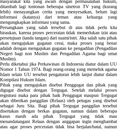
masyarakat kita yang awam dengan permasalahan hukum,
ditambah lagi tontonan beberapa sinetron TV yang (kurang
lebih) menayangkan cerita yang menyesatkan, belum lagi
informasi (katanya) dari teman atau keluarga yang
mengungkapkan informasi yang sama.
Persangkaan yang salah tersebut di atas tidak perlu kita
hiraukan, karena proses perceraian tidak memerlukan izin atau
persetujuan (tanda tangan) dari suami/istri. Jika salah satu pihak
akan mengajukan gugatan cerai, maka proses yang benar
adalah dengan mengajukan gugatan ke pengadilan (Pengadilan
Negeri bagi non Muslim dan Pengadilan Agama bagi umat
Muslim).
Perlu diketahui jika Perkawinan di Indonesia diatur dalam UU
Nomor 1 Tahun 1974. Bagi orang-orang yang memeluk agama
Islam selain UU tersebut pengaturan lebih lanjut diatur dalam
Kompilasi Hukum Islam.
Pihak yang mengajukan disebut Penggugat dan pihak yang
digugat disebut dengan Tergugat. Setelah melalui proses
registrasi maka para pihak baik Penggugat maupun Tergugat
akan diberikan panggilan (Relaas) oleh petugas yang disebut
sebagai Juru Sita. Bagi pihak Tergugat panggilan tersebut
disertakan dengan berkas gugatan, namun dalam beberapa
kasus masih ada pihak Tergugat yang tidak mau
menandatangani Relaas dengan anggapan ingin menghambat
atau agar proses perceraian tidak bisa berjalan/batal, namun