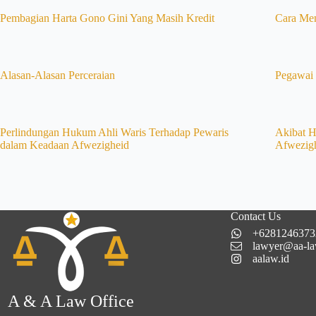
Pembagian Harta Gono Gini Yang Masih Kredit
Cara Men
Alasan-Alasan Perceraian
Pegawai 
Perlindungan Hukum Ahli Waris Terhadap Pewaris
Akibat 
dalam Keadaan Afwezigheid
Afwezigh
Contact Us
+6281246373
lawyer@aa-la
aalaw.id
A & A Law Office