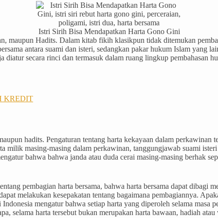
Istri Sirih Bisa Mendapatkan Harta Gono Gini
an, maupun Hadits. Dalam kitab fikih klasikpun tidak ditemukan pemba
bersama antara suami dan isteri, sedangkan pakar hukum Islam yang lai
aja diatur secara rinci dan termasuk dalam ruang lingkup pembahasan h
H KREDIT
 maupun hadits. Pengaturan tentang harta kekayaan dalam perkawinan 
a milik masing-masing dalam perkawinan, tanggungjawab suami isteri d
ngatur bahwa bahwa janda atau duda cerai masing-masing berhak seper
ntang pembagian harta bersama, bahwa harta bersama dapat dibagi 
dapat melakukan kesepakatan tentang bagaimana pembagiannya. Apakah
Indonesia mengatur bahwa setiap harta yang diperoleh selama masa p
iapa, selama harta tersebut bukan merupakan harta bawaan, hadiah atau