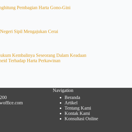
ghitung Pembagian Harta Gono-Gini
Negeri Sipil Mengajukan Cerai
Hukum Kembalinya Seseorang Dalam Keadaan
eid Terhadap Harta Perkawinan
Navigation
200
Beranda
woffice.com
Artikel
Tentang Kami
Kontak Kami
Konsultasi Online