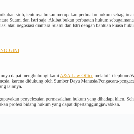
pernikahan sirih, tentunya bukan merupakan perbuatan hukum sebaga
antara Suami dan Istri saja. Akibat bukan perbuatan hukum sebagaiman
asi atau negosiasi diantara Suami dan Istri dengan bantuan kuasa huku
NO-GINI
lainnya dapat menghubungi kami
A&A Law Office
melalui Telephone/W
nesia, karena didukung oleh Sumber Daya Manusia/Pengacara-pengacara
ng lainnya.
payakan penyelesaian permasalahan hukum yang dihadapi klien. Sehin
lankan profesi bidang hukum yang dapat dipertanggungjawabkan.