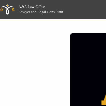
Skip
to
A&A Law Office
content
Lawyer and Legal Consultant