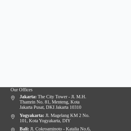
Our Offices
Jakarta:
The City Tower - Jl. M.H.
Thamrin No. 81, Menteng, Kota
Jakarta Pusat, DKI Jakarta 10310
Yogyakarta:
Jl. Magelang KM 2 No.
101, Kota Yogyakarta, DIY
Bali:
Jl. Cokroaminoto - Katalia No.6,