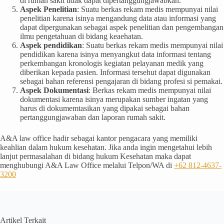
di rumah sakit tidak dapat dipertanggungjawabkan.
Aspek Penelitian
: Suatu berkas rekam medis mempunyai nilai
penelitian karena isinya mengandung data atau informasi yang
dapat dipergunakan sebagai aspek penelitian dan pengembangan
ilmu pengetahuan di bidang keaehatan.
Aspek pendidikan
: Suatu berkas rekam medis mempunyai nilai
pendidikan karena isinya menyangkut data informasi tentang
perkembangan kronologis kegiatan pelayanan medik yang
diberikan kepada pasien. Informasi tersehut dapat digunakan
sebagai bahan referensi pengajaran di bidang profesi si pemakai.
Aspek Dokumentasi
: Berkas rekam medis mempunyai nilai
dokumentasi karena isinya merupakan sumber ingatan yang
harus di dokumemtasikan yang dipakai sebagai bahan
pertanggungjawaban dan laporan rumah sakit.
A&A law office hadir sebagai kantor pengacara yang memiliki
keahlian dalam hukum kesehatan. Jika anda ingin mengetahui lebih
lanjut permasalahan di bidang hukum Kesehatan maka dapat
menghubungi A&A Law Office melalui Telpon/WA di
+62 812-4637-
3200
Artikel Terkait