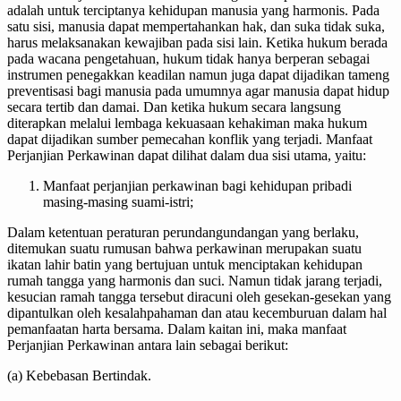
adalah untuk terciptanya kehidupan manusia yang harmonis. Pada
satu sisi, manusia dapat mempertahankan hak, dan suka tidak suka,
harus melaksanakan kewajiban pada sisi lain. Ketika hukum berada
pada wacana pengetahuan, hukum tidak hanya berperan sebagai
instrumen penegakkan keadilan namun juga dapat dijadikan tameng
preventisasi bagi manusia pada umumnya agar manusia dapat hidup
secara tertib dan damai. Dan ketika hukum secara langsung
diterapkan melalui lembaga kekuasaan kehakiman maka hukum
dapat dijadikan sumber pemecahan konflik yang terjadi. Manfaat
Perjanjian Perkawinan dapat dilihat dalam dua sisi utama, yaitu:
Manfaat perjanjian perkawinan bagi kehidupan pribadi
masing-masing suami-istri;
Dalam ketentuan peraturan perundangundangan yang berlaku,
ditemukan suatu rumusan bahwa perkawinan merupakan suatu
ikatan lahir batin yang bertujuan untuk menciptakan kehidupan
rumah tangga yang harmonis dan suci. Namun tidak jarang terjadi,
kesucian ramah tangga tersebut diracuni oleh gesekan-gesekan yang
dipantulkan oleh kesalahpahaman dan atau kecemburuan dalam hal
pemanfaatan harta bersama. Dalam kaitan ini, maka manfaat
Perjanjian Perkawinan antara lain sebagai berikut:
(a) Kebebasan Bertindak.