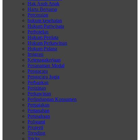
Hak Asuh Anak
Harta Bersama
Perceraian
hukum kesehatan
Hukum Pariwisata
Perhotelan
Hukum Perdata
Hukum Perkawinan
Hukum Pidana
Imigrasi
Ketenagakerjaan
Penanaman Modal
Pengacara
Pengacara Jogja
Perbankan
Perizinan
Perkawinan
Perlindungan Konsumen
Perpajakan
Pertanahan
Perusahaan
Poligami
Properti
Trending
Tricks