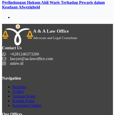
Perlindungan Hukum Ahli Waris Terhadap Pewaris dalam
Keadaan Afwezigheid
A & A Law Office
Advocate and Legal Consultant
Contact Us
+6281246373200
lawyer@aa-lawoffice.com
aalaw.id
Navigation
Beranda
Artikel
Tentang Kami
Kontak Kami
Konsultasi Online
Our Offices