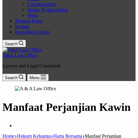
Uncategorized
Warga Negara Asing
Waris
Tentang Kami
Kontak
Konsultasi Online
Search
A&A Law Office
Lawyer and Legal Consultant
Search
Menu
Manfaat Perjanjian Kawin
Home
Hukum Keluarga
Harta Bersama
Manfaat Perjanjian