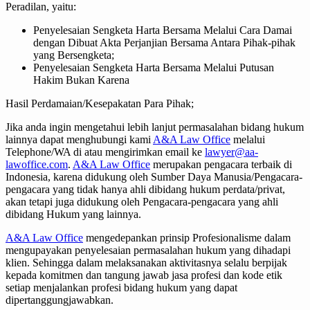
Peradilan, yaitu:
Penyelesaian Sengketa Harta Bersama Melalui Cara Damai
dengan Dibuat Akta Perjanjian Bersama Antara Pihak-pihak
yang Bersengketa;
Penyelesaian Sengketa Harta Bersama Melalui Putusan
Hakim Bukan Karena
Hasil Perdamaian/Kesepakatan Para Pihak;
Jika anda ingin mengetahui lebih lanjut permasalahan bidang hukum
lainnya dapat menghubungi kami
A&A Law Office
melalui
Telephone/WA di atau mengirimkan email ke
lawyer@aa-
lawoffice.com
.
A&A Law Office
merupakan pengacara terbaik di
Indonesia, karena didukung oleh Sumber Daya Manusia/Pengacara-
pengacara yang tidak hanya ahli dibidang hukum perdata/privat,
akan tetapi juga didukung oleh Pengacara-pengacara yang ahli
dibidang Hukum yang lainnya.
A&A Law Office
mengedepankan prinsip Profesionalisme dalam
mengupayakan penyelesaian permasalahan hukum yang dihadapi
klien. Sehingga dalam melaksanakan aktivitasnya selalu berpijak
kepada komitmen dan tangung jawab jasa profesi dan kode etik
setiap menjalankan profesi bidang hukum yang dapat
dipertanggungjawabkan.