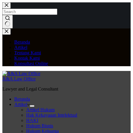
Skip
to
content
No
results
Beranda
Artikel
Tentang Kami
Kontak Kami
Konsultasi Online
A&A Law Office
Lawyer and Legal Consultant
Beranda
Artikel
Artikel Hukum
Hak Kekayaaan Intelektual
HAKI
Hukum Bisnis
Hukum Keluarga