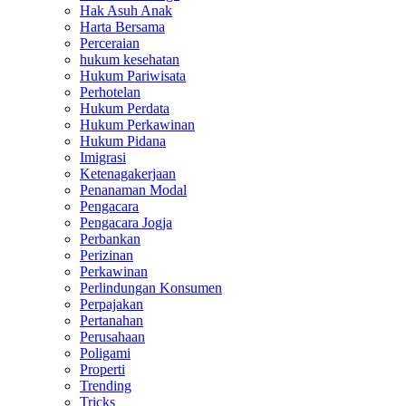
Hak Asuh Anak
Harta Bersama
Perceraian
hukum kesehatan
Hukum Pariwisata
Perhotelan
Hukum Perdata
Hukum Perkawinan
Hukum Pidana
Imigrasi
Ketenagakerjaan
Penanaman Modal
Pengacara
Pengacara Jogja
Perbankan
Perizinan
Perkawinan
Perlindungan Konsumen
Perpajakan
Pertanahan
Perusahaan
Poligami
Properti
Trending
Tricks