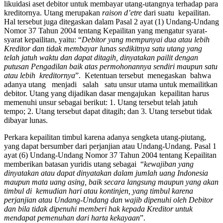
likuidasi aset debitor untuk membayar utang-utangnya terhadap para
kreditornya. Utang merupakan
raison d’etre
dari suatu kepailitan.
Hal tersebut juga ditegaskan dalam Pasal 2 ayat (1) Undang-Undang
Nomor 37 Tahun 2004 tentang Kepailitan yang mengatur syarat-
syarat kepailitan, yaitu: “
Debitor yang mempunyai dua atau lebih
Kreditor dan tidak membayar lunas sedikitnya satu utang yang
telah jatuh waktu dan dapat ditagih, dinyatakan pailit dengan
putusan Pengadilan baik atas permohonannya sendiri maupun satu
atau lebih kreditornya
”. Ketentuan tersebut menegaskan bahwa
adanya utang menjadi salah satu unsur utama untuk memailitkan
debitor. Utang yang dijadikan dasar mengajukan kepailitan harus
memenuhi unsur sebagai berikut: 1. Utang tersebut telah jatuh
tempo; 2. Utang tersebut dapat ditagih; dan 3. Utang tersebut tidak
dibayar lunas.
Perkara kepailitan timbul karena adanya sengketa utang-piutang,
yang dapat bersumber dari perjanjian atau Undang-Undang. Pasal 1
ayat (6) Undang-Undang Nomor 37 Tahun 2004 tentang Kepailitan
memberikan batasan yuridis utang sebagai “
kewajiban yang
dinyatakan atau dapat dinyatakan dalam jumlah uang Indonesia
maupun mata uang asing, baik secara langsung maupun yang akan
timbul di kemudian hari atau kontinjen, yang timbul karena
perjanjian atau Undang-Undang dan wajib dipenuhi oleh Debitor
dan bila tidak dipenuhi memberi hak kepada Kreditor untuk
mendapat pemenuhan dari harta kekayaan
”.