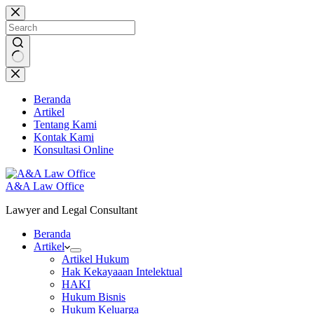
Skip
to
content
No
results
Beranda
Artikel
Tentang Kami
Kontak Kami
Konsultasi Online
A&A Law Office
Lawyer and Legal Consultant
Beranda
Artikel
Artikel Hukum
Hak Kekayaaan Intelektual
HAKI
Hukum Bisnis
Hukum Keluarga