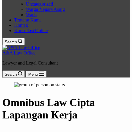
Uncategorized
Warga Negara Asing
Waris
Tentang Kami
Kontak
Konsultasi Online
Search
A&A Law Office
Lawyer and Legal Consultant
Search
Menu
Omnibus Law Cipta
Lapangan Kerja