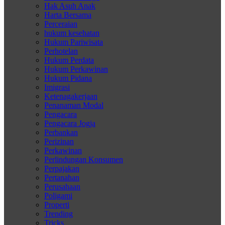
Hak Asuh Anak
Harta Bersama
Perceraian
hukum kesehatan
Hukum Pariwisata
Perhotelan
Hukum Perdata
Hukum Perkawinan
Hukum Pidana
Imigrasi
Ketenagakerjaan
Penanaman Modal
Pengacara
Pengacara Jogja
Perbankan
Perizinan
Perkawinan
Perlindungan Konsumen
Perpajakan
Pertanahan
Perusahaan
Poligami
Properti
Trending
Tricks