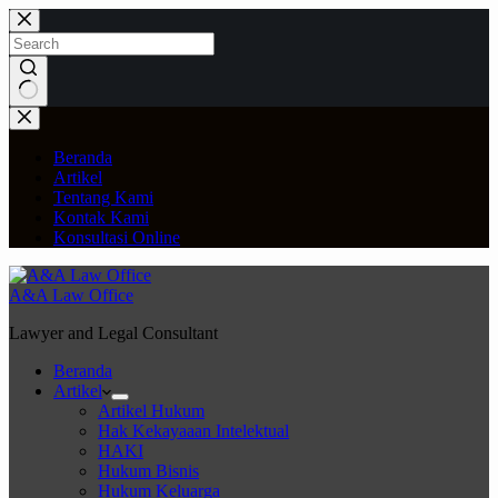
Skip
to
content
No
results
Beranda
Artikel
Tentang Kami
Kontak Kami
Konsultasi Online
A&A Law Office
Lawyer and Legal Consultant
Beranda
Artikel
Artikel Hukum
Hak Kekayaaan Intelektual
HAKI
Hukum Bisnis
Hukum Keluarga