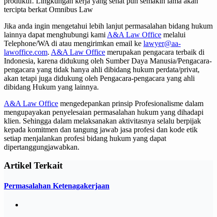
produktif. Lingkungan kerja yang sehat pun semakin lama akan
tercipta berkat Omnibus Law
Jika anda ingin mengetahui lebih lanjut permasalahan bidang hukum
lainnya dapat menghubungi kami
A&A Law Office
melalui
Telephone/WA di atau mengirimkan email ke
lawyer@aa-
lawoffice.com
.
A&A Law Office
merupakan pengacara terbaik di
Indonesia, karena didukung oleh Sumber Daya Manusia/Pengacara-
pengacara yang tidak hanya ahli dibidang hukum perdata/privat,
akan tetapi juga didukung oleh Pengacara-pengacara yang ahli
dibidang Hukum yang lainnya.
A&A Law Office
mengedepankan prinsip Profesionalisme dalam
mengupayakan penyelesaian permasalahan hukum yang dihadapi
klien. Sehingga dalam melaksanakan aktivitasnya selalu berpijak
kepada komitmen dan tangung jawab jasa profesi dan kode etik
setiap menjalankan profesi bidang hukum yang dapat
dipertanggungjawabkan.
Artikel Terkait
Permasalahan Ketenagakerjaan