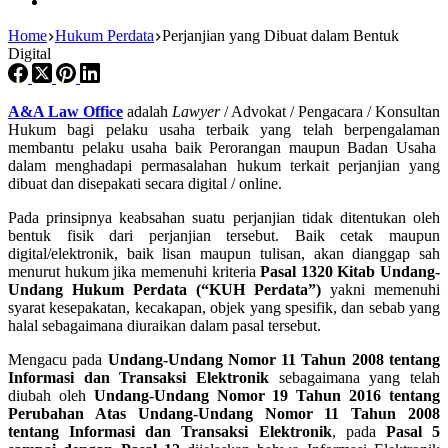
Home
Hukum Perdata
Perjanjian yang Dibuat dalam Bentuk
Digital
A&A Law Office
adalah
Lawyer
/ Advokat / Pengacara / Konsultan
Hukum bagi pelaku usaha terbaik yang telah berpengalaman
membantu pelaku usaha baik Perorangan maupun Badan Usaha
dalam menghadapi permasalahan hukum terkait perjanjian yang
dibuat dan disepakati secara digital / online.
Pada prinsipnya keabsahan suatu perjanjian tidak ditentukan oleh
bentuk fisik dari perjanjian tersebut. Baik cetak maupun
digital/elektronik, baik lisan maupun tulisan, akan dianggap sah
menurut hukum jika memenuhi kriteria
Pasal 1320 Kitab Undang-
Undang Hukum Perdata (“KUH Perdata”)
yakni memenuhi
syarat kesepakatan, kecakapan, objek yang spesifik, dan sebab yang
halal sebagaimana diuraikan dalam pasal tersebut.
Mengacu pada
Undang-Undang Nomor 11 Tahun 2008 tentang
Informasi dan Transaksi Elektronik
sebagaimana yang telah
diubah oleh
Undang-Undang Nomor 19 Tahun 2016 tentang
Perubahan Atas Undang-Undang Nomor 11 Tahun 2008
tentang Informasi dan Transaksi Elektronik
, pada
Pasal 5