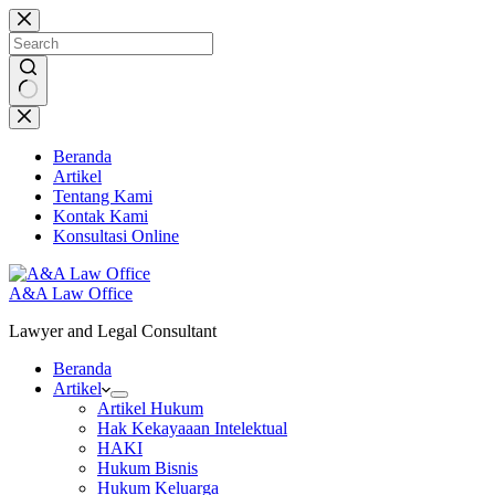
Skip
to
content
No
results
Beranda
Artikel
Tentang Kami
Kontak Kami
Konsultasi Online
A&A Law Office
Lawyer and Legal Consultant
Beranda
Artikel
Artikel Hukum
Hak Kekayaaan Intelektual
HAKI
Hukum Bisnis
Hukum Keluarga