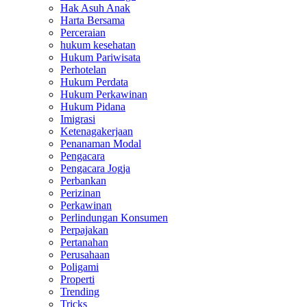
Hak Asuh Anak
Harta Bersama
Perceraian
hukum kesehatan
Hukum Pariwisata
Perhotelan
Hukum Perdata
Hukum Perkawinan
Hukum Pidana
Imigrasi
Ketenagakerjaan
Penanaman Modal
Pengacara
Pengacara Jogja
Perbankan
Perizinan
Perkawinan
Perlindungan Konsumen
Perpajakan
Pertanahan
Perusahaan
Poligami
Properti
Trending
Tricks