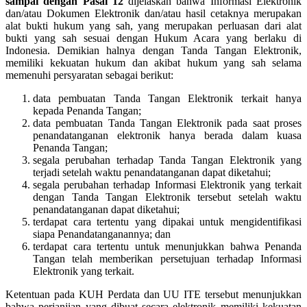
sampai dengan Pasal 12
dijelaskan bahwa Informasi Elektronik
dan/atau Dokumen Elektronik dan/atau hasil cetaknya merupakan
alat bukti hukum yang sah, yang merupakan perluasan dari alat
bukti yang sah sesuai dengan Hukum Acara yang berlaku di
Indonesia. Demikian halnya dengan Tanda Tangan Elektronik,
memiliki kekuatan hukum dan akibat hukum yang sah selama
memenuhi persyaratan sebagai berikut:
data pembuatan Tanda Tangan Elektronik terkait hanya
kepada Penanda Tangan;
data pembuatan Tanda Tangan Elektronik pada saat proses
penandatanganan elektronik hanya berada dalam kuasa
Penanda Tangan;
segala perubahan terhadap Tanda Tangan Elektronik yang
terjadi setelah waktu penandatanganan dapat diketahui;
segala perubahan terhadap Informasi Elektronik yang terkait
dengan Tanda Tangan Elektronik tersebut setelah waktu
penandatanganan dapat diketahui;
terdapat cara tertentu yang dipakai untuk mengidentifikasi
siapa Penandatanganannya; dan
terdapat cara tertentu untuk menunjukkan bahwa Penanda
Tangan telah memberikan persetujuan terhadap Informasi
Elektronik yang terkait.
Ketentuan pada KUH Perdata dan UU ITE tersebut menunjukkan
bahwa perjanjian yang dibuat secara elektronik memiliki kekuatan