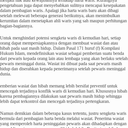
menjadi hak atau kewajibannya terhadap harta waris. Kurangnya
pengetahuan juga dapat menyebabkan sulitnya mencapai kesepakatan
dalam pembagian waris. Apalagi jika harta waris baru akan dibagi
setelah melewati beberapa generasi berikutnya, akan menimbulkan
kerumitan dalam menetapkan ahli waris yang sah maupun perhitungan
bagian-bagiannya.
Untuk menghindari potensi sengketa waris di kemudian hari, setiap
orang dapat mempersiapkannya dengan membuat wasiat dan atau
hibah pada saat masih hidup. Dalam Pasal 171 huruf (f) Kompilasi
Hukum Islam, mendefinisikan wasiat sebagai pemberian suatu benda
dari pewaris kepada orang lain atau lembaga yang akan berlaku setelah
pewaris meninggal dunia. Wasiat ini dibuat pada saat pewaris masih
hidup dan diserahkan kepada penerimanya setelah pewaris meninggal
dunia.
emberian wasiat dan hibah memang lebih bersifat preventif untuk
mencegah terjadinya konflik waris di kemudian hari. Khususnya hibah
karena pembagiannya dilakukan saat pewaris masih hidup sehingga
lebih dapat terkontrol dan mencegah terjadinya pertengkaran.
Namun demikian dalam beberapa kasus tertentu, justru sengketa waris
bermula dari pembagian harta benda melalui wasiat. Penerima wasiat
yang memperoleh harta peninggalan pewaris akan dihadapkan dengan