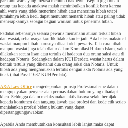
para ahli waris yang merasa memiliki hak lebih. Begitu juga hibah
orang tua kepada anaknya malah menimbulkan konflik baru karena
ahli waris yang tidak menerima hibah atau menerima hibah tetapi
jumlahnya lebih kecil dapat menuntut menarik hibah atau paling tidak
menerapkannya sebagai bagian warisan untuk penerima hibah.
Padahal sebenarnya selama pewaris memahami aturan terkait hibah
dan wasiat, seharusnya konflik tidak akan terjadi. Ada batas maksimal
wasiat maupun hibah harusnya ditaati oleh pewaris. Tata cara hibah
maupun wasiat juga telah diatur dalam Kompilasi Hukum Islam, yaitu
dilakukan secara lisan atau tertulis di hadapan dua orang saksi atau di
hadapan Notaris. Sedangkan dalam KUHPerdata wasiat harus dalam
bentuk tertulis yang diketahui dua orang saksi dan Notaris. Untuk
hibah ada yang mengharuskan tertulis dengan akta Notaris ada yang
tidak (lihat Pasal 1687 KUHPerdata).
A&A Law Office
mengedepankan prinsip Profesionalisme dalam
mengupayakan penyelesaian permasalahan hukum yang dihadapi
klien. Sehingga dalam melaksanakan aktivitasnya selalu berpijak
kepada komitmen dan tangung jawab tasa profesi dan kode etik setiap
menjalankan profesi bidang hukum yang dapat
dipertanggungjawabkan.
Apabila Anda membutuhkan konsultasi lebih lanjut maka dapat