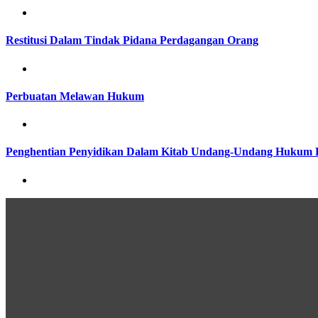
Restitusi Dalam Tindak Pidana Perdagangan Orang
Perbuatan Melawan Hukum
Penghentian Penyidikan Dalam Kitab Undang-Undang Hukum 