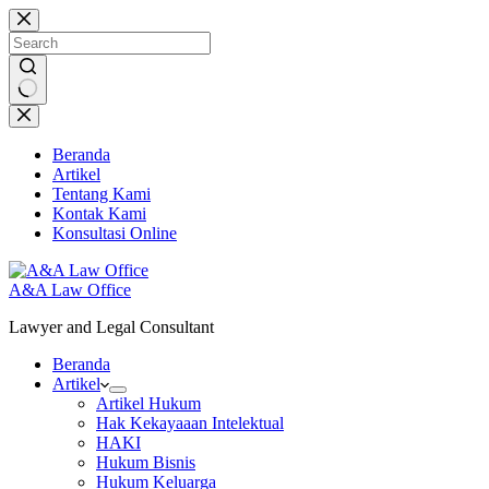
Skip
to
content
No
results
Beranda
Artikel
Tentang Kami
Kontak Kami
Konsultasi Online
A&A Law Office
Lawyer and Legal Consultant
Beranda
Artikel
Artikel Hukum
Hak Kekayaaan Intelektual
HAKI
Hukum Bisnis
Hukum Keluarga