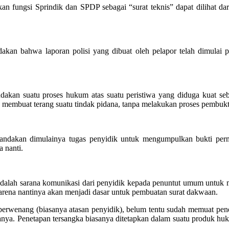
 fungsi Sprindik dan SPDP sebagai “surat teknis” dapat dilihat dari 
kan bahwa laporan polisi yang dibuat oleh pelapor telah dimulai 
dakan suatu proses hukum atas suatu peristiwa yang diduga kuat seb
 membuat terang suatu tindak pidana, tanpa melakukan proses pembukt
andakan dimulainya tugas penyidik untuk mengumpulkan bukti permu
 nanti.
dalah sarana komunikasi dari penyidik kepada penuntut umum untuk m
arena nantinya akan menjadi dasar untuk pembuatan surat dakwaan.
rwenang (biasanya atasan penyidik), belum tentu sudah memuat peneta
a. Penetapan tersangka biasanya ditetapkan dalam suatu produk huku