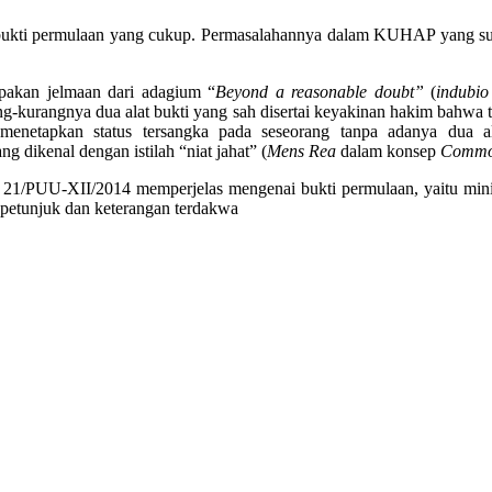
da bukti permulaan yang cukup. Permasalahannya dalam KUHAP yang sud
pakan jelmaan dari adagium “
Beyond a reasonable doubt”
(
indubio
ng-kurangnya dua alat bukti yang sah disertai keyakinan hakim bahwa 
enetapkan status tersangka pada seseorang tanpa adanya dua alat
ang dikenal dengan istilah “niat jahat” (
Mens Rea
dalam konsep
Commo
/PUU-XII/2014 memperjelas mengenai bukti permulaan, yaitu minima
, petunjuk dan keterangan terdakwa