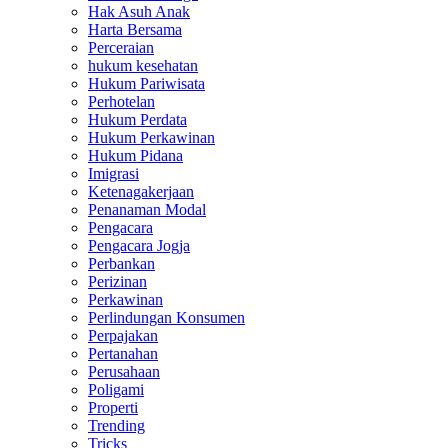
Hak Asuh Anak
Harta Bersama
Perceraian
hukum kesehatan
Hukum Pariwisata
Perhotelan
Hukum Perdata
Hukum Perkawinan
Hukum Pidana
Imigrasi
Ketenagakerjaan
Penanaman Modal
Pengacara
Pengacara Jogja
Perbankan
Perizinan
Perkawinan
Perlindungan Konsumen
Perpajakan
Pertanahan
Perusahaan
Poligami
Properti
Trending
Tricks