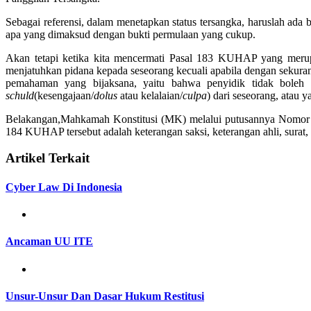
Sebagai referensi, dalam menetapkan status tersangka, haruslah a
apa yang dimaksud dengan bukti permulaan yang cukup.
Akan tetapi ketika kita mencermati Pasal 183 KUHAP yang meru
menjatuhkan pidana kepada seseorang kecuali apabila dengan sekura
pemahaman yang bijaksana, yaitu bahwa penyidik tidak boleh m
schuld
(kesengajaan/
dolus
atau kelalaian/
culpa
) dari seseorang, atau y
Belakangan,Mahkamah Konstitusi (MK) melalui putusannya Nomor 21
184 KUHAP tersebut adalah keterangan saksi, keterangan ahli, surat
Artikel Terkait
Cyber Law Di Indonesia
Ancaman UU ITE
Unsur-Unsur Dan Dasar Hukum Restitusi