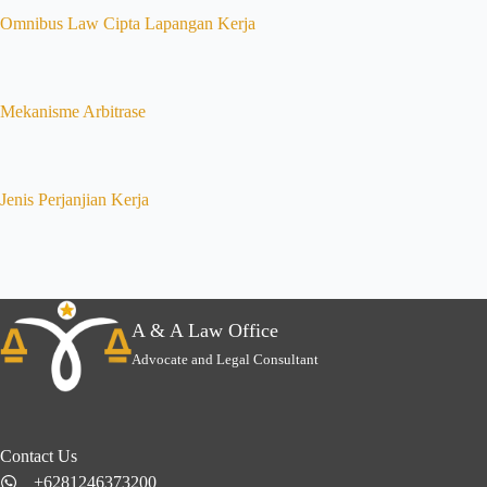
Omnibus Law Cipta Lapangan Kerja
Mekanisme Arbitrase
Jenis Perjanjian Kerja
A & A Law Office
Advocate and Legal Consultant
Contact Us
+6281246373200