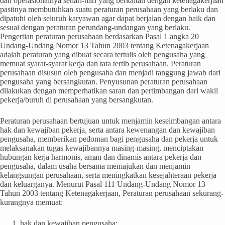
dan operasionalnya sehari-hari yang berkaitan dengan ketenagakerjaan
pastinya membutuhkan suatu peraturan perusahaan yang berlaku dan
dipatuhi oleh seluruh karyawan agar dapat berjalan dengan baik dan
sesuai dengan peraturan perundang-undangan yang berlaku.
Pengertian peraturan perusahaan berdasarkan Pasal 1 angka 20
Undang-Undang Nomor 13 Tahun 2003 tentang Ketenagakerjaan
adalah peraturan yang dibuat secara tertulis oleh pengusaha yang
memuat syarat-syarat kerja dan tata tertib perusahaan. Peraturan
perusahaan disusun oleh pengusaha dan menjadi tanggung jawab dari
pengusaha yang bersangkutan. Penyusunan peraturan perusahaan
dilakukan dengan memperhatikan saran dan pertimbangan dari wakil
pekerja/buruh di perusahaan yang bersangkutan.
Peraturan perusahaan bertujuan untuk menjamin keseimbangan antara
hak dan kewajiban pekerja, serta antara kewenangan dan kewajiban
pengusaha, memberikan pedoman bagi pengusaha dan pekerja untuk
melaksanakan tugas kewajibannya masing-masing, menciptakan
hubungan kerja harmonis, aman dan dinamis antara pekerja dan
pengusaha, dalam usaha bersama memajukan dan menjamin
kelangsungan perusahaan, serta meningkatkan kesejahteraan pekerja
dan keluarganya. Menurut Pasal 111 Undang-Undang Nomor 13
Tahun 2003 tentang Ketenagakerjaan, Peraturan perusahaan sekurang-
kurangnya memuat:
hak dan kewajiban pengusaha;