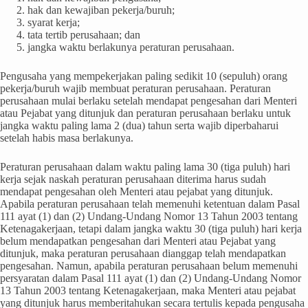
hak dan kewajiban pekerja/buruh;
syarat kerja;
tata tertib perusahaan; dan
jangka waktu berlakunya peraturan perusahaan.
Pengusaha yang mempekerjakan paling sedikit 10 (sepuluh) orang
pekerja/buruh wajib membuat peraturan perusahaan. Peraturan
perusahaan mulai berlaku setelah mendapat pengesahan dari Menteri
atau Pejabat yang ditunjuk dan peraturan perusahaan berlaku untuk
jangka waktu paling lama 2 (dua) tahun serta wajib diperbaharui
setelah habis masa berlakunya.
Peraturan perusahaan dalam waktu paling lama 30 (tiga puluh) hari
kerja sejak naskah peraturan perusahaan diterima harus sudah
mendapat pengesahan oleh Menteri atau pejabat yang ditunjuk.
Apabila peraturan perusahaan telah memenuhi ketentuan dalam Pasal
111 ayat (1) dan (2) Undang-Undang Nomor 13 Tahun 2003 tentang
Ketenagakerjaan, tetapi dalam jangka waktu 30 (tiga puluh) hari kerja
belum mendapatkan pengesahan dari Menteri atau Pejabat yang
ditunjuk, maka peraturan perusahaan dianggap telah mendapatkan
pengesahan. Namun, apabila peraturan perusahaan belum memenuhi
persyaratan dalam Pasal 111 ayat (1) dan (2) Undang-Undang Nomor
13 Tahun 2003 tentang Ketenagakerjaan, maka Menteri atau pejabat
yang ditunjuk harus memberitahukan secara tertulis kepada pengusaha