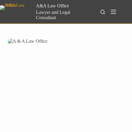
Skip
A&A Law Office
to
Search
Lawyer and Legal
content
Consultant