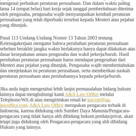
mengenai perbaikan peraturan perusahaan. Dan dalam waktu paling
lama 14 (empat belas) hari kerja sejak tanggal pemberitahuan diterima
oleh pengusaha, pengusaha wajib menyampaikan kembali peraturan
perusahaan yang telah diperbaiki tersebut kepada Menteri atau pejabat
yang ditunjuk.
Pasal 113 Undang-Undang Nomor 13 Tahun 2003 tentang
Ketenagakerjaan mengatur bahwa perubahan peraturan perusahaan
sebelum berakhir jangka waktu berlakunya hanya dapat dilakukan atas
dasar kesepakatan antara pengusaha dan wakil pekerja/buruh. Hasil
perubahan peraturan perusahaan harus mendapat pengesahan dari
Menteri atau pejabat yang ditunjuk. Pengusaha wajib memberitahukan
dan menjelaskan isi peraturan perusahaan, serta memberikan naskah
peraturan perusahaan atau perubahannya kepada pekerja/buruh.
Jika anda ingin mengetahui lebih lanjut permasalahan bidang hukum
lainnya dapat menghubungi kami
A&A Law Office
melalui
Telephone/WA di atau mengirimkan email ke
lawyer@aa-
lawoffice.com
.
A&A Law Office
merupakan pengacara terbaik di
Indonesia, karena didukung oleh Sumber Daya Manusia/Pengacara-
pengacara yang tidak hanya ahli dibidang hukum perdata/privat, akan
tetapi juga didukung oleh Pengacara-pengacara yang ahli dibidang
Hukum yang lainnya.