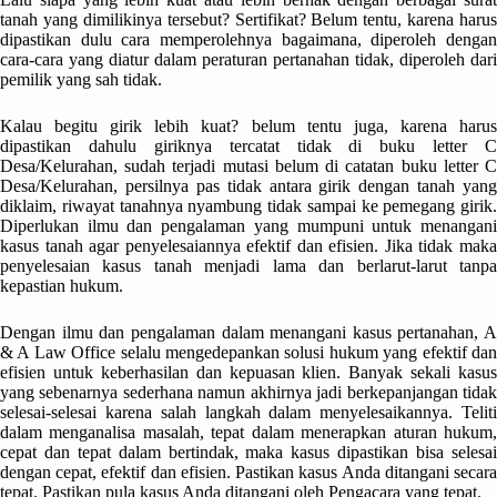
tanah yang dimilikinya tersebut? Sertifikat? Belum tentu, karena harus
dipastikan dulu cara memperolehnya bagaimana, diperoleh dengan
cara-cara yang diatur dalam peraturan pertanahan tidak, diperoleh dari
pemilik yang sah tidak.
Kalau begitu girik lebih kuat? belum tentu juga, karena harus
dipastikan dahulu giriknya tercatat tidak di buku letter C
Desa/Kelurahan, sudah terjadi mutasi belum di catatan buku letter C
Desa/Kelurahan, persilnya pas tidak antara girik dengan tanah yang
diklaim, riwayat tanahnya nyambung tidak sampai ke pemegang girik.
Diperlukan ilmu dan pengalaman yang mumpuni untuk menangani
kasus tanah agar penyelesaiannya efektif dan efisien. Jika tidak maka
penyelesaian kasus tanah menjadi lama dan berlarut-larut tanpa
kepastian hukum.
Dengan ilmu dan pengalaman dalam menangani kasus pertanahan, A
& A Law Office selalu mengedepankan solusi hukum yang efektif dan
efisien untuk keberhasilan dan kepuasan klien. Banyak sekali kasus
yang sebenarnya sederhana namun akhirnya jadi berkepanjangan tidak
selesai-selesai karena salah langkah dalam menyelesaikannya. Teliti
dalam menganalisa masalah, tepat dalam menerapkan aturan hukum,
cepat dan tepat dalam bertindak, maka kasus dipastikan bisa selesai
dengan cepat, efektif dan efisien. Pastikan kasus Anda ditangani secara
tepat. Pastikan pula kasus Anda ditangani oleh Pengacara yang tepat.