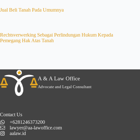
Jual Beli Tanah Pada Umumnya
Rechtsverwerking Sebagai Perlindungan Hukum Kepada
Pemegang Hak Atas Tanah
A & A Law Office
Advocate and Legal Consultant
Contact Us
+6281246373200
lawyer@aa-lawoffice.com
aalaw.id