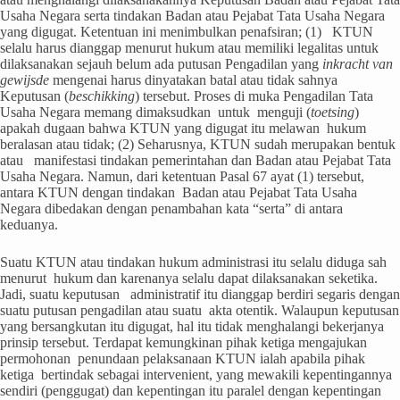
Usaha Negara serta tindakan Badan atau Pejabat Tata Usaha Negara
yang digugat. Ketentuan ini menimbulkan penafsiran; (1) KTUN
selalu harus dianggap menurut hukum atau memiliki legalitas untuk
dilaksanakan sejauh belum ada putusan Pengadilan yang
inkracht van
gewijsde
mengenai harus dinyatakan batal atau tidak sahnya
Keputusan (
beschikking
) tersebut. Proses di muka Pengadilan Tata
Usaha Negara memang dimaksudkan untuk menguji (
toetsing
)
apakah dugaan bahwa KTUN yang digugat itu melawan hukum
beralasan atau tidak; (2) Seharusnya, KTUN sudah merupakan bentuk
atau manifestasi tindakan pemerintahan dan Badan atau Pejabat Tata
Usaha Negara. Namun, dari ketentuan Pasal 67 ayat (1) tersebut,
antara KTUN dengan tindakan Badan atau Pejabat Tata Usaha
Negara dibedakan dengan penambahan kata “serta” di antara
keduanya.
Suatu KTUN atau tindakan hukum administrasi itu selalu diduga sah
menurut hukum dan karenanya selalu dapat dilaksanakan seketika.
Jadi, suatu keputusan administratif itu dianggap berdiri segaris dengan
suatu putusan pengadilan atau suatu akta otentik. Walaupun keputusan
yang bersangkutan itu digugat, hal itu tidak menghalangi bekerjanya
prinsip tersebut. Terdapat kemungkinan pihak ketiga mengajukan
permohonan penundaan pelaksanaan KTUN ialah apabila pihak
ketiga bertindak sebagai intervenient, yang mewakili kepentingannya
sendiri (penggugat) dan kepentingan itu paralel dengan kepentingan