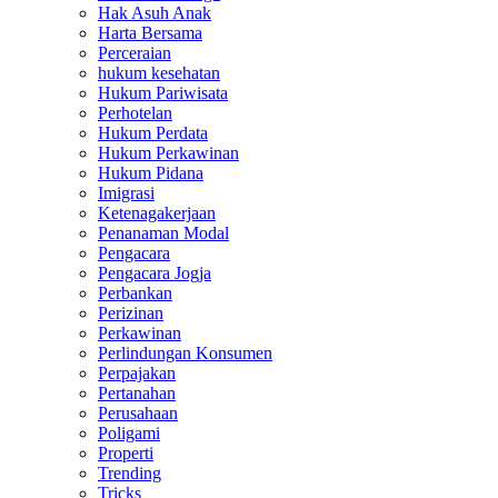
Hak Asuh Anak
Harta Bersama
Perceraian
hukum kesehatan
Hukum Pariwisata
Perhotelan
Hukum Perdata
Hukum Perkawinan
Hukum Pidana
Imigrasi
Ketenagakerjaan
Penanaman Modal
Pengacara
Pengacara Jogja
Perbankan
Perizinan
Perkawinan
Perlindungan Konsumen
Perpajakan
Pertanahan
Perusahaan
Poligami
Properti
Trending
Tricks