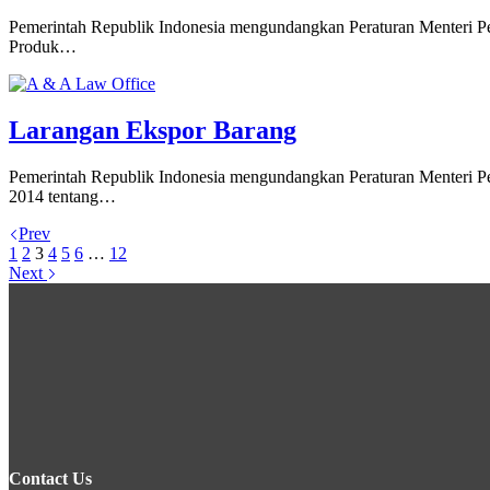
Pemerintah Republik Indonesia mengundangkan Peraturan Menteri P
Produk…
Larangan Ekspor Barang
Pemerintah Republik Indonesia mengundangkan Peraturan Menteri 
2014 tentang…
Prev
1
2
3
4
5
6
…
12
Next
Contact Us