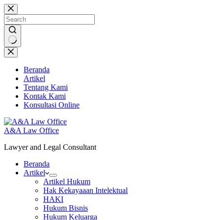
Skip
to
content
No
results
Beranda
Artikel
Tentang Kami
Kontak Kami
Konsultasi Online
A&A Law Office
Lawyer and Legal Consultant
Beranda
Artikel
Artikel Hukum
Hak Kekayaaan Intelektual
HAKI
Hukum Bisnis
Hukum Keluarga