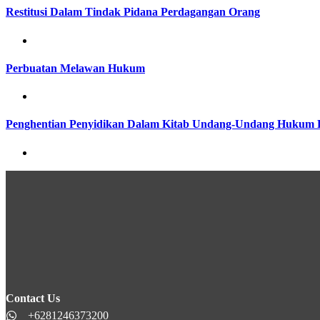
Restitusi Dalam Tindak Pidana Perdagangan Orang
Perbuatan Melawan Hukum
Penghentian Penyidikan Dalam Kitab Undang-Undang Hukum 
Contact Us
+6281246373200