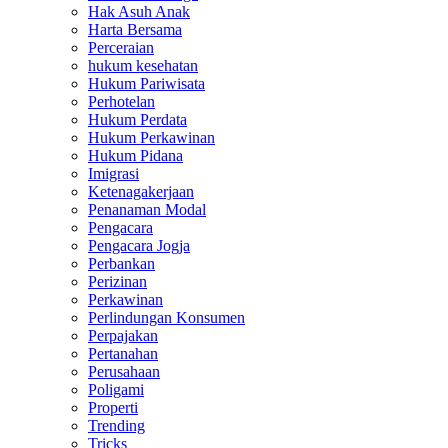
Hak Asuh Anak
Harta Bersama
Perceraian
hukum kesehatan
Hukum Pariwisata
Perhotelan
Hukum Perdata
Hukum Perkawinan
Hukum Pidana
Imigrasi
Ketenagakerjaan
Penanaman Modal
Pengacara
Pengacara Jogja
Perbankan
Perizinan
Perkawinan
Perlindungan Konsumen
Perpajakan
Pertanahan
Perusahaan
Poligami
Properti
Trending
Tricks