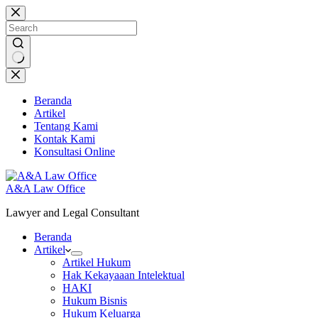
Skip
to
content
No
results
Beranda
Artikel
Tentang Kami
Kontak Kami
Konsultasi Online
A&A Law Office
Lawyer and Legal Consultant
Beranda
Artikel
Artikel Hukum
Hak Kekayaaan Intelektual
HAKI
Hukum Bisnis
Hukum Keluarga