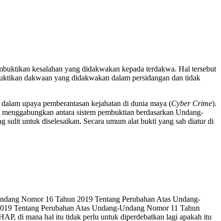
mbuktikan kesalahan yang didakwakan kepada terdakwa. Hal tersebut
buktikan dakwaan yang didakwakan dalam persidangan dan tidak
 dalam upaya pemberantasan kejahatan di dunia maya (
Cyber Crime
).
ng menggabungkan antara sistem pembuktian berdasarkan Undang-
ulit untuk diselesaikan. Secara umum alat bukti yang sah diatur di
dang-Undang Nomor 16 Tahun 2019 Tentang Perubahan Atas Undang-
un 2019 Tentang Perubahan Atas Undang-Undang Nomor 11 Tahun
AP, di mana hal itu tidak perlu untuk diperdebatkan lagi apakah itu