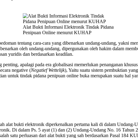
Alat Bukti Informasi Elektronik Tindak Pidana
Penipuan Online menurut KUHAP
 pedoman tentang cara-cara yang dibenarkan undang-undang, yakni me
g dibenarkan oleh undang-undang, dipergunakan oleh hakim dalam mem
an yuridis dan berdasarkan keadilan.
 penting, apalagi pada era globalisasi memerlukan penanganan khusus
cara negative (
Negatief Wettelijk
), Yaitu suatu sistem pembuktian ya
 untuk tindak pidana penipuan online buka merupakan suatu hal yang s
 Istilah alat bukti elektronik diperkenalkan pertama kali di dalam Un
tronik. Di dalam Ps. 5 ayat (1) dan (2) Undang-Undang No. 16 Tah
alah satu perluasan dari alat bukti yang sah berdasarkan Pasal 184 KUH